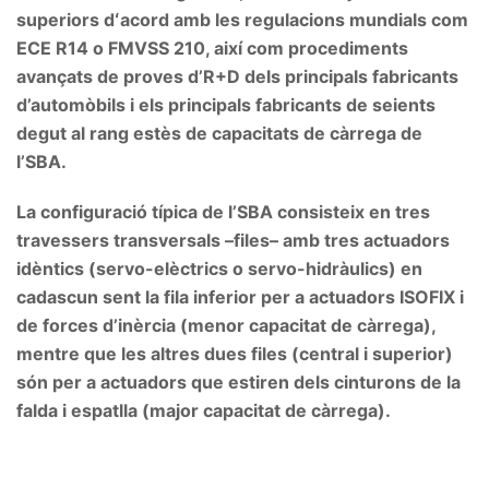
superiors dʻacord amb les regulacions mundials com
ECE R14 o FMVSS 210, així com procediments
avançats de proves d’R+D dels principals fabricants
d’automòbils i els principals fabricants de seients
degut al rang estès de capacitats de càrrega de
l’SBA.
La configuració típica de l’SBA consisteix en tres
travessers transversals –files– amb tres actuadors
idèntics (servo-elèctrics o servo-hidràulics) en
cadascun sent la fila inferior per a actuadors ISOFIX i
de forces d’inèrcia (menor capacitat de càrrega),
mentre que les altres dues files (central i superior)
són per a actuadors que estiren dels cinturons de la
falda i espatlla (major capacitat de càrrega).
.