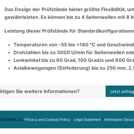
Das Design der Prüfstände bietet größte Flexibilität, 
gewährleisten. Es können bis zu 4 Seitenwellen mit 8 
Leistung dieser Prüfstände für Standardkonfiguratione
Temperaturen von -55 bis +180 °C und Geschwindi
Drehzahlen bis zu 3000 U/min für Seitenwellen od
Lenkwinkel bis zu 60 Grad, 100 Grad/s und 600 Gr
Axialbewegungen (Einfederung) bis zu 250 mm, 2,
ötigen Sie weitere Informationen?
Jetzt anfra
ENCOPIM, S.L.
Privacy and Cookies Policy
/
Legal Statement
/
Information Secur