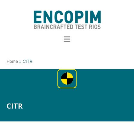
Home
»
CITR
CITR